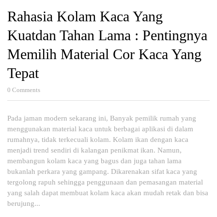
Rahasia Kolam Kaca Yang
Kuatdan Tahan Lama : Pentingnya
Memilih Material Cor Kaca Yang
Tepat
0
Comments
Pada jaman modern sekarang ini, Banyak pemilik rumah yang
menggunakan material kaca untuk berbagai aplikasi di dalam
rumahnya, tidak terkecuali kolam. Kolam ikan dengan kaca
menjadi trend sendiri di kalangan penikmat ikan. Namun,
membangun kolam kaca yang bagus dan juga tahan lama
bukanlah perkara yang gampang. Dikarenakan sifat kaca yang
tergolong rapuh sehingga penggunaan dan pemasangan material
yang salah dapat membuat kolam kaca akan mudah retak dan bisa
berujung...