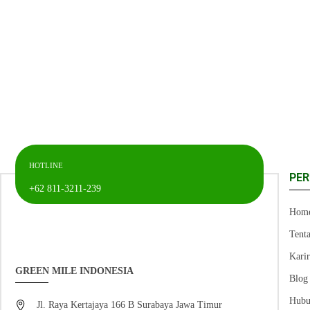
HOTLINE
PE
+62 811-3211-239
Hom
Tent
Kari
GREEN MILE INDONESIA
Blog
Hubu
Jl. Raya Kertajaya 166 B Surabaya Jawa Timur