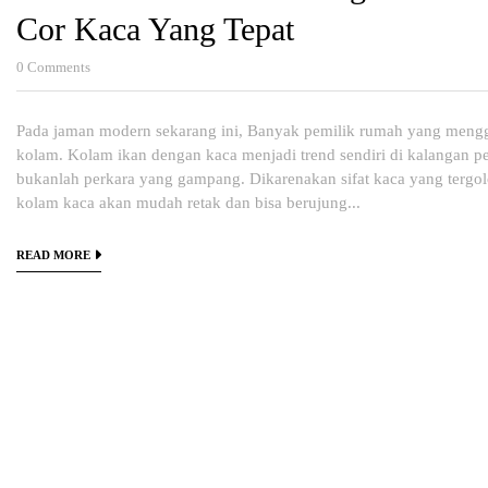
Cor Kaca Yang Tepat
0
Comments
Pada jaman modern sekarang ini, Banyak pemilik rumah yang menggun
kolam. Kolam ikan dengan kaca menjadi trend sendiri di kalangan
bukanlah perkara yang gampang. Dikarenakan sifat kaca yang terg
kolam kaca akan mudah retak dan bisa berujung...
READ MORE