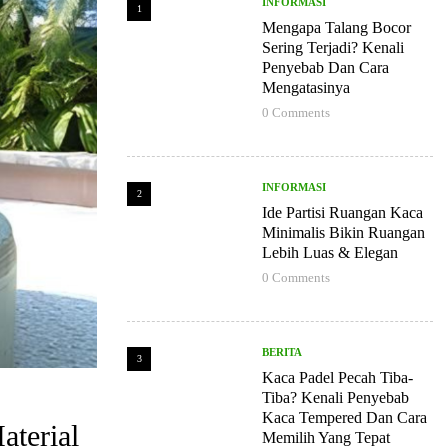
INFORMASI
1
Mengapa Talang Bocor
Sering Terjadi? Kenali
Penyebab Dan Cara
Mengatasinya
0
Comments
INFORMASI
2
Ide Partisi Ruangan Kaca
Minimalis Bikin Ruangan
Lebih Luas & Elegan
0
Comments
BERITA
3
Kaca Padel Pecah Tiba-
Tiba? Kenali Penyebab
Kaca Tempered Dan Cara
terial
Memilih Yang Tepat