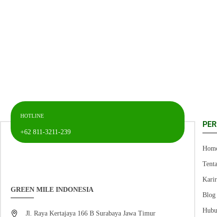
HOTLINE
PE
+62 811-3211-239
Hom
Tent
Kari
GREEN MILE INDONESIA
Blog
Hubu
Jl. Raya Kertajaya 166 B Surabaya Jawa Timur