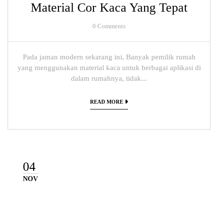
Material Cor Kaca Yang Tepat
0
Comments
Pada jaman modern sekarang ini, Banyak pemilik rumah
yang menggunakan material kaca untuk berbagai aplikasi di
dalam rumahnya, tidak...
READ MORE
04
NOV