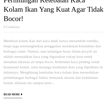
Kolam Ikan Yang Kuat Agar Tidak
Bocor!
0
Comments
Membuat kolam ikan dari kaca tidak hanya menambah estetika,
tetapi juga memungkinkan penggemar menikmati keindahan dari
berbagai sudut. Namun, satu tantangan besar dalam proyek ini
adalah memastikan kaca yang digunakan cukup kuat untuk
menahan tekanan air tanpa bocor. Ketebalan kaca penting untuk
keamanan kolam, serta menjaga kesehatan ikan yang dipelihara di
dalamnya. Menghitung ketebalan kaca kolam ikan memerlukan
pertimbangan berbagai faktor, termasuk ukuran dan kedalaman
kolam, tekanan air, sampai jenis...
READ MORE