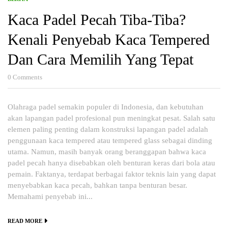
Kaca Padel Pecah Tiba-Tiba?
Kenali Penyebab Kaca Tempered
Dan Cara Memilih Yang Tepat
0
Comments
Olahraga padel semakin populer di Indonesia, dan kebutuhan
akan lapangan padel profesional pun meningkat pesat. Salah satu
elemen paling penting dalam konstruksi lapangan padel adalah
penggunaan kaca tempered atau tempered glass sebagai dinding
utama. Namun, masih banyak orang beranggapan bahwa kaca
padel pecah hanya disebabkan oleh benturan keras dari bola atau
pemain. Faktanya, terdapat berbagai faktor teknis lain yang dapat
menyebabkan kaca pecah, bahkan tanpa benturan besar.
Memahami penyebab ini...
READ MORE