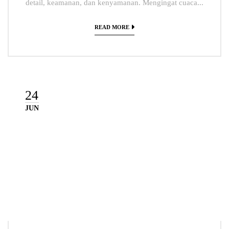
detail, keamanan, dan kenyamanan. Mengingat cuaca...
READ MORE
24
JUN