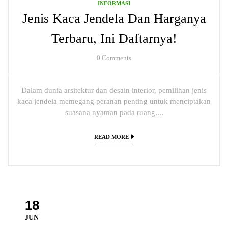
INFORMASI
Jenis Kaca Jendela Dan Harganya
Terbaru, Ini Daftarnya!
0
Comments
Dalam dunia arsitektur dan desain interior, pemilihan jenis
kaca jendela memegang peranan penting untuk menciptakan
suasana nyaman pada ruang....
READ MORE
18
JUN