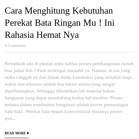
Cara Menghitung Kebutuhan
Perekat Bata Ringan Mu ! Ini
Rahasia Hemat Nya
0
Comments
Pernahkah ada di pikiran anda bahwa proses pembangunan rumah
bisa pakai lem ? Pasti terdengar mustahil ya. Namun, di era yang
serba canggih ini dan dalam dunia konstruksi yang semakin maju,
waktu dan efisiensi adalah dua faktor utama yang sangat
diperhitungkan. Sehingga dibutuhkan lah material bahan
bangunan yang dapat mendukung kedua hal tersebut. Proses
terlama dalam pembuatan bangunan adalah proses pemasangan
batu bata. Perekat bata ringan konvensional biasanya proses
nya...
READ MORE