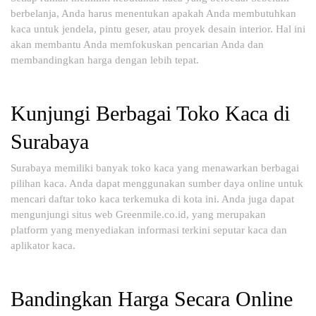
berbelanja, Anda harus menentukan apakah Anda membutuhkan
kaca untuk jendela, pintu geser, atau proyek desain interior. Hal ini
akan membantu Anda memfokuskan pencarian Anda dan
membandingkan harga dengan lebih tepat.
Kunjungi Berbagai Toko Kaca di
Surabaya
Surabaya memiliki banyak toko kaca yang menawarkan berbagai
pilihan kaca. Anda dapat menggunakan sumber daya online untuk
mencari daftar toko kaca terkemuka di kota ini. Anda juga dapat
mengunjungi situs web Greenmile.co.id, yang merupakan
platform yang menyediakan informasi terkini seputar kaca dan
aplikator kaca.
Bandingkan Harga Secara Online