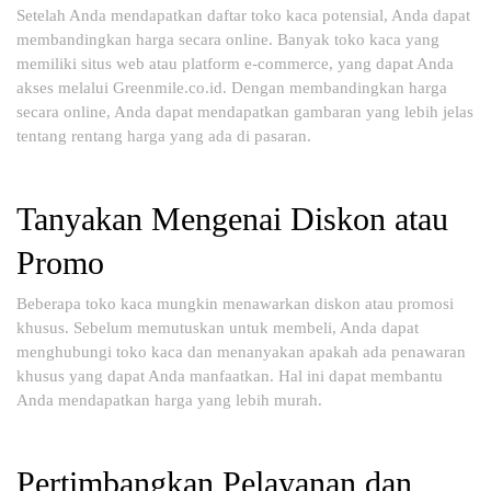
Setelah Anda mendapatkan daftar toko kaca potensial, Anda dapat
membandingkan harga secara online. Banyak toko kaca yang
memiliki situs web atau platform e-commerce, yang dapat Anda
akses melalui Greenmile.co.id. Dengan membandingkan harga
secara online, Anda dapat mendapatkan gambaran yang lebih jelas
tentang rentang harga yang ada di pasaran.
Tanyakan Mengenai Diskon atau
Promo
Beberapa toko kaca mungkin menawarkan diskon atau promosi
khusus. Sebelum memutuskan untuk membeli, Anda dapat
menghubungi toko kaca dan menanyakan apakah ada penawaran
khusus yang dapat Anda manfaatkan. Hal ini dapat membantu
Anda mendapatkan harga yang lebih murah.
Pertimbangkan Pelayanan dan