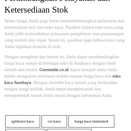
Ketersediaan Stok
Selain harga, Anda juga harus mempertimbangkan pelayanan dan
ketersediaan stok dari toko kaca. Pastikan bahwa toko kaca yang
Anda pilih menyediakan pelayanan pengiriman atau pemasangan
yang mudah dan cepat. Selain itu, pastikan juga bahwa kaca yang
Anda inginkan tersedia di stok.
Dengan mengikuti tips hemat ini, Anda dapat membandingkan
harga kaca rumah di berbagai toko di Surabaya dengan lebih
mudah dan hemat.
Greenmile.co.id
dapat menjadi mitra Anda
dalam mengakses informasi terkini seputar harga kaca dan
toko
kaca Surabaya
. Dengan memilih kaca rumah yang berkualitas
dengan harga terbaik, Anda dapat mempercantik dan
memperindah rumah Anda sesuai dengan kebutuhan Anda.
aplikator kaca
cor kaca
harga kaca laminated