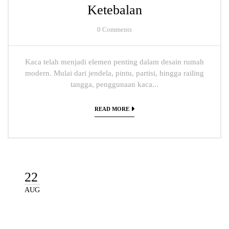
Ketebalan
0
Comments
Kaca telah menjadi elemen penting dalam desain rumah
modern. Mulai dari jendela, pintu, partisi, hingga railing
tangga, penggunaan kaca...
READ MORE
22
AUG