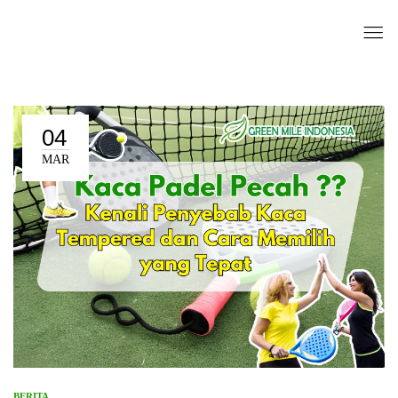
04
MAR
BERITA