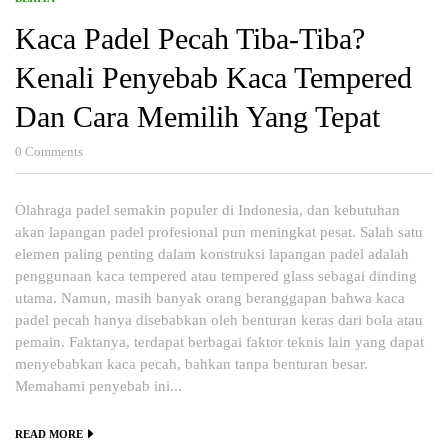
Kaca Padel Pecah Tiba-Tiba?
Kenali Penyebab Kaca Tempered
Dan Cara Memilih Yang Tepat
0
Comments
Olahraga padel semakin populer di Indonesia, dan kebutuhan
akan lapangan padel profesional pun meningkat pesat. Salah satu
elemen paling penting dalam konstruksi lapangan padel adalah
penggunaan kaca tempered atau tempered glass sebagai dinding
utama. Namun, masih banyak orang beranggapan bahwa kaca
padel pecah hanya disebabkan oleh benturan keras dari bola atau
pemain. Faktanya, terdapat berbagai faktor teknis lain yang dapat
menyebabkan kaca pecah, bahkan tanpa benturan besar.
Memahami penyebab ini...
READ MORE