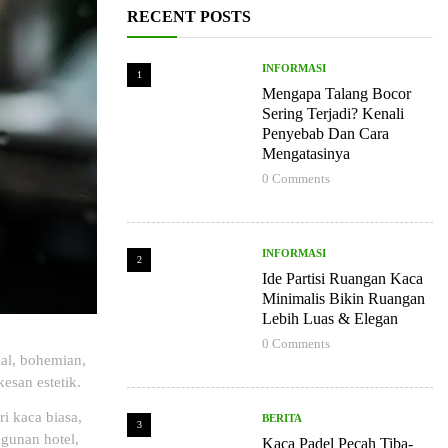
RECENT POSTS
INFORMASI
1
Mengapa Talang Bocor
Sering Terjadi? Kenali
Penyebab Dan Cara
Mengatasinya
0
Comments
INFORMASI
2
Ide Partisi Ruangan Kaca
Minimalis Bikin Ruangan
Lebih Luas & Elegan
0
Comments
al, bohemian,
esan estetik.
i kaca biasa,
BERITA
3
ngunan hotel,
Kaca Padel Pecah Tiba-