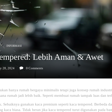
INFORMASI
Tempered: Lebih Aman & Awet
y 28, 2024
0
Comments
kan hanya rumah bergaya minimalis tetapi juga konsep rumah industri
sana rumah jadi lebih baik. Seperti membuat rumah tampak luas dan terk
. Sebaiknya gunakan kaca premium seperti kaca tempered. Berbeda dar
ing kaca biasa. Tidak heran jika kaca tempered turut digunakan pada ba