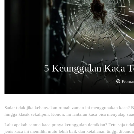
5 Keunggulan Kaca 
Februar
Sadar tidak jika kebanyakan rumah zaman ini menggunakan kaca? Bu
hingga klasik sekalipun. Konon, ini lantaran kaca bisa menyulap sua
Lalu apakah semua kaca punya keunggulan demikian? Tetu saja tidak
jenis kaca ini memiliki mutu lebih baik dan ketahanan tinggi diband