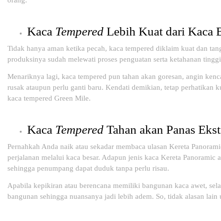
Kaca
Tempered
Lebih Kuat dari Kaca 
Tidak hanya aman ketika pecah, kaca tempered diklaim kuat dan tang
produksinya sudah melewati proses penguatan serta ketahanan tingg
Menariknya lagi, kaca tempered pun tahan akan goresan, angin kencan
rusak ataupun perlu ganti baru. Kendati demikian, tetap perhatikan k
kaca tempered Green Mile.
Kaca
Tempered
Tahan akan Panas Eks
Pernahkah Anda naik atau sekadar membaca ulasan Kereta Panoram
perjalanan melalui kaca besar. Adapun jenis kaca Kereta Panoramic 
sehingga penumpang dapat duduk tanpa perlu risau.
Apabila kepikiran atau berencana memiliki bangunan kaca awet, sel
bangunan sehingga nuansanya jadi lebih adem. So, tidak alasan lain 