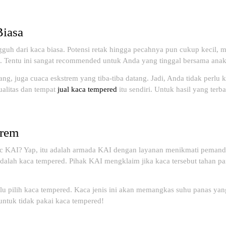
Biasa
guh dari kaca biasa. Potensi retak hingga pecahnya pun cukup kecil, 
i. Tentu ini sangat recommended untuk Anda yang tinggal bersama anak 
g, juga cuaca eskstrem yang tiba-tiba datang. Jadi, Anda tidak perlu 
ualitas dan tempat
jual kaca tempered
itu sendiri. Untuk hasil yang terbai
trem
ic KAI? Yap, itu adalah armada KAI dengan layanan menikmati peman
adalah kaca tempered. Pihak KAI mengklaim jika kaca tersebut tahan pa
alu pilih kaca tempered. Kaca jenis ini akan memangkas suhu panas y
untuk tidak pakai kaca tempered!