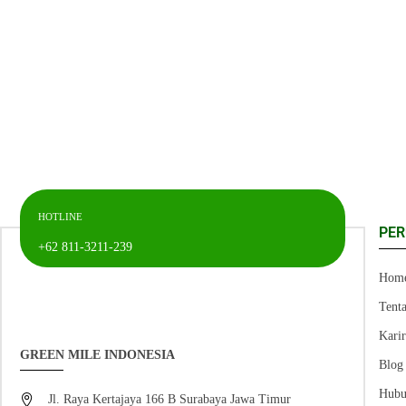
HOTLINE
PE
+62 811-3211-239
Hom
Tent
Kari
GREEN MILE INDONESIA
Blog
Hubu
Jl. Raya Kertajaya 166 B Surabaya Jawa Timur