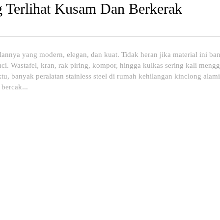
ng Terlihat Kusam Dan Berkerak
ilannya yang modern, elegan, dan kuat. Tidak heran jika material ini b
ci. Wastafel, kran, rak piring, kompor, hingga kulkas sering kali men
tu, banyak peralatan stainless steel di rumah kehilangan kinclong alam
bercak...