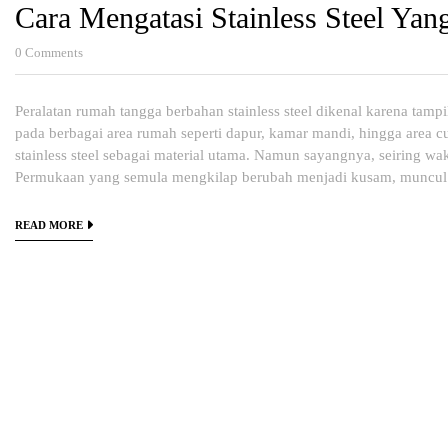
Cara Mengatasi Stainless Steel Ya
0
Comments
Peralatan rumah tangga berbahan stainless steel dikenal karena tamp
pada berbagai area rumah seperti dapur, kamar mandi, hingga area cu
stainless steel sebagai material utama. Namun sayangnya, seiring wak
Permukaan yang semula mengkilap berubah menjadi kusam, muncul 
READ MORE