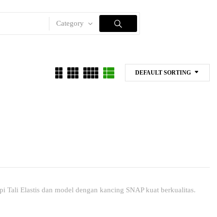
Category
DEFAULT SORTING
 Tali Elastis dan model dengan kancing SNAP kuat berkualitas.