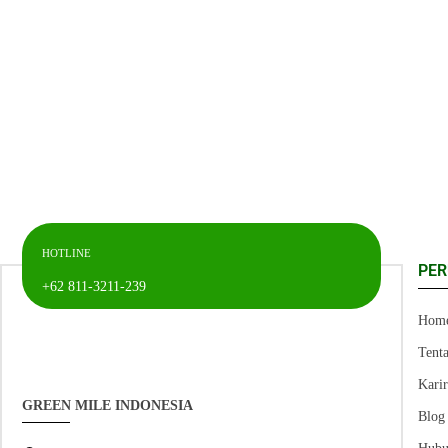
HOTLINE
PE
+62 811-3211-239
Hom
Tent
Kari
GREEN MILE INDONESIA
Blog