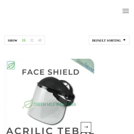
16
32
48
SHOW
DEFAULT SORTING