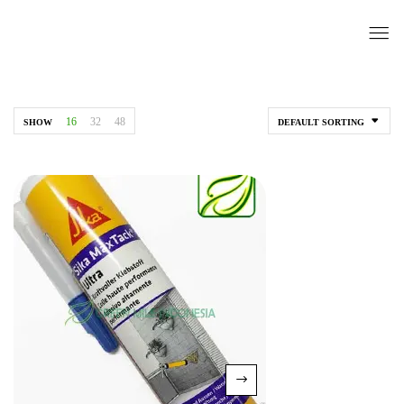
16
32
48
SHOW
DEFAULT SORTING