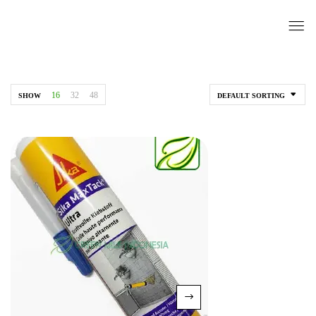
16
32
48
SHOW
DEFAULT SORTING