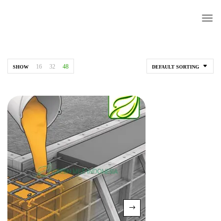
16
32
48
SHOW
DEFAULT SORTING