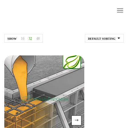
16
32
48
SHOW
DEFAULT SORTING