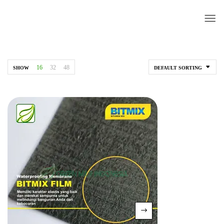
16
32
48
SHOW
DEFAULT SORTING