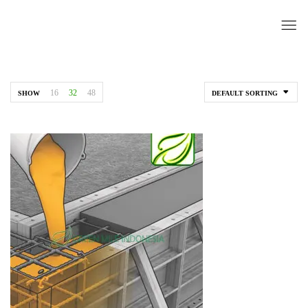
16
32
48
SHOW
DEFAULT SORTING