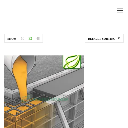
16
32
48
SHOW
DEFAULT SORTING