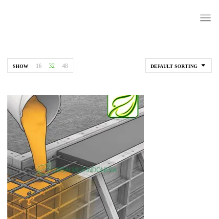
16
32
48
SHOW
DEFAULT SORTING