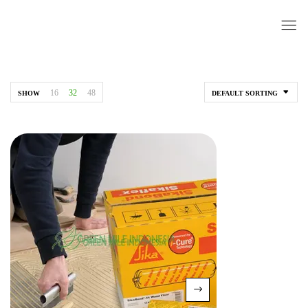
16
32
48
SHOW
DEFAULT SORTING