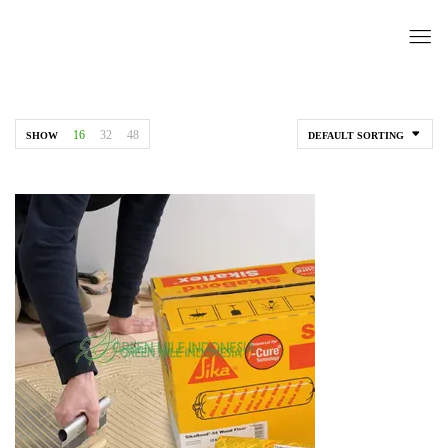
16
32
48
SHOW
DEFAULT SORTING