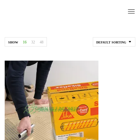
16
32
48
SHOW
DEFAULT SORTING