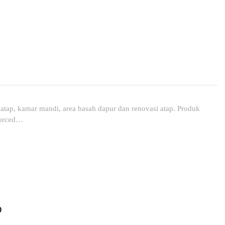
tap, kamar mandi, area basah dapur dan renovasi atap. Produk
forced…
D