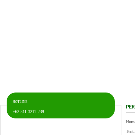
HOTLINE
PE
+62 811-3211-239
Hom
Tent