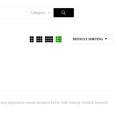
Category
DEFAULT SORTING
yang digunakan untuk melapisi beton baik bidang vertikal maupun