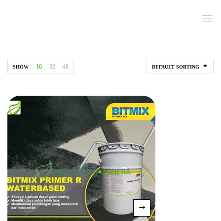
16
32
48
SHOW
DEFAULT SORTING