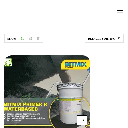
16
32
48
SHOW
DEFAULT SORTING