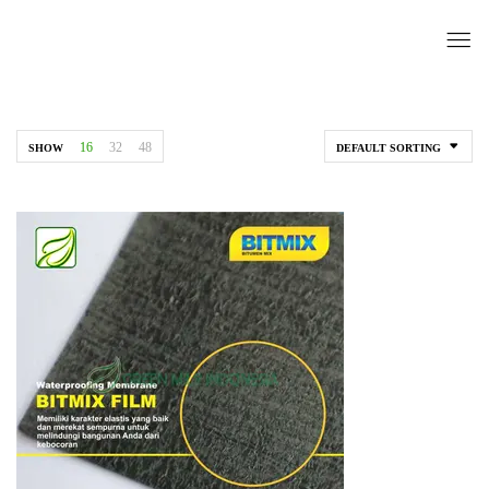
16
32
48
SHOW
DEFAULT SORTING