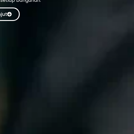
 setiap bangunan.
njut