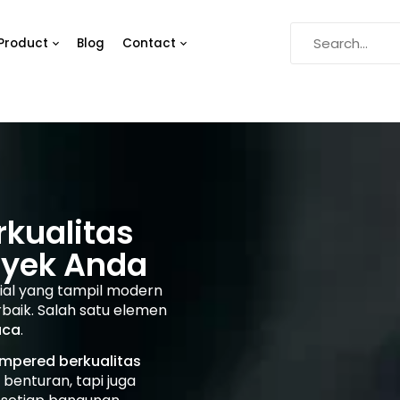
Product
Blog
Contact
kualitas
oyek Anda
ial yang tampil modern
rbaik. Salah satu elemen
aca
.
mpered berkualitas
benturan, tapi juga