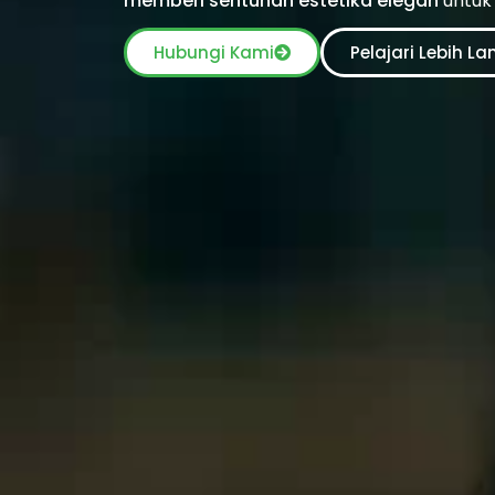
memberi sentuhan estetika elegan
untuk
Hubungi Kami
Pelajari Lebih La